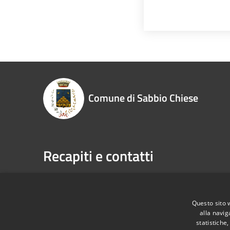
Comune di Sabbio Chiese
Recapiti e contatti
RSS
Accessibilità
Privacy
Cookie
Mappa de
Questo sito 
alla navig
statistiche