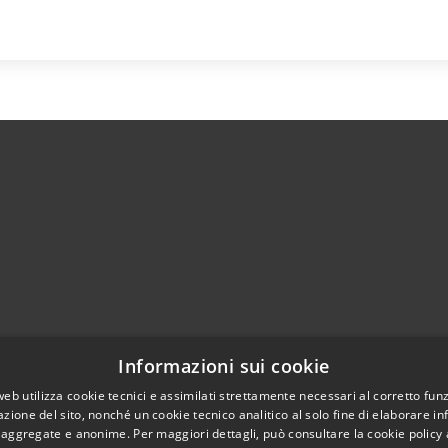
Informazioni sui cookie
l sito
Copyright © 2026 • Com
web utilizza cookie tecnici e assimilati strettamente necessari al corretto fu
azione del sito, nonché un cookie tecnico analitico al solo fine di elaborare i
, aggregate e anonime. Per maggiori dettagli, può consultare la cookie policy