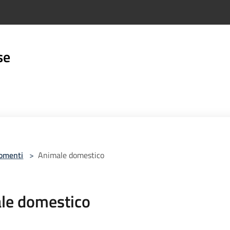
se
omenti
>
Animale domestico
le domestico