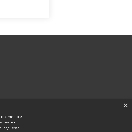
×
Municipium
Accesso
une di Sabbio Chiese • Powered by
•
nzionamento e
nformazioni
redazione
 al seguente